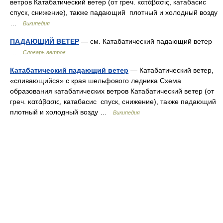
ветров Катабатический ветер (от греч. κατάβασις, катабасис
спуск, снижение), также падающий плотный и холодный возду
…
Википедия
ПАДАЮЩИЙ ВЕТЕР
— см. Катабатический падающий ветер
…
Словарь ветров
Катабатический падающий ветер
— Катабатический ветер,
«сливающийся» с края шельфового ледника Схема
образования катабатических ветров Катабатический ветер (от
греч. κατάβασις, катабасис спуск, снижение), также падающий
плотный и холодный возду …
Википедия