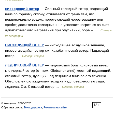
нисходящий ветер
— Сильный холодный ветер, падающий
вниз по горному склону, отличается от фёна тем, что
первоначально воздух, перетекающий через вершину или
хребет, достаточно холодный и не успевает нагреться за счет
адиабатического нагревания при опуснании, бора – …
Словарь
по географии
НИСХОДЯЩИЙ ВЕТЕР
— нисходящее воздушное течение,
низвергающийся ветер см. Катабатический ветер, Падающий
ветер …
Словарь ветров
ЛЕДНИКОВЫЙ ВЕТЕР
— ледниковый бриз, фирновый ветер,
глетчерный ветер (от нем. Gletscher wind) местный падающий,
стоковый ветер, дующий над ледником вниз по его течению.
Обусловлен охлаждением воздуха над поверхностью льда,
ледника. См. Стоковый ветер …
Словарь ветров
© Академик, 2000-2026
18+
Обратная связь:
Техподдержка
,
Реклама на сайте