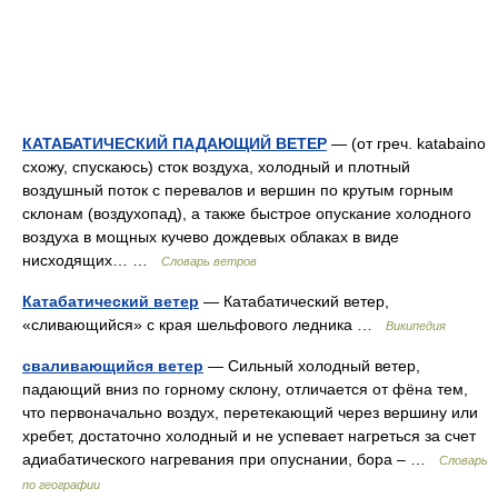
КАТАБАТИЧЕСКИЙ ПАДАЮЩИЙ ВЕТЕР
— (от греч. katabaino
схожу, спускаюсь) сток воздуха, холодный и плотный
воздушный поток с перевалов и вершин по крутым горным
склонам (воздухопад), а также быстрое опускание холодного
воздуха в мощных кучево дождевых облаках в виде
нисходящих… …
Словарь ветров
Катабатический ветер
— Катабатический ветер,
«сливающийся» с края шельфового ледника …
Википедия
сваливающийся ветер
— Сильный холодный ветер,
падающий вниз по горному склону, отличается от фёна тем,
что первоначально воздух, перетекающий через вершину или
хребет, достаточно холодный и не успевает нагреться за счет
адиабатического нагревания при опуснании, бора – …
Словарь
по географии