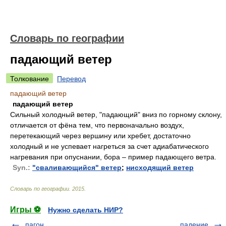
Словарь по географии
падающий ветер
Толкование
Перевод
падающий ветер
падающий ветер
Сильный холодный ветер, "падающий" вниз по горному склону,
отличается от фёна тем, что первоначально воздух,
перетекающий через вершину или хребет, достаточно
холодный и не успевает нагреться за счет адиабатического
нагревания при опуснании, бора – пример падающего ветра.
Syn.:
"сваливающийся" ветер
;
нисходящий ветер
Словарь по географии
.
2015
.
Игры ⚽
Нужно сделать НИР?
пагон
падение